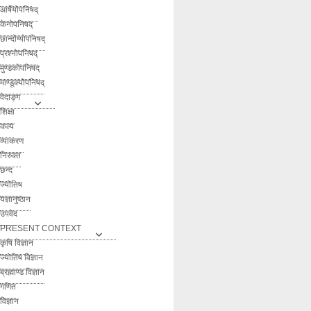
आर्षेयोपनिषद्
केनोपनिषद्
छान्दोग्योपनिषद्
प्रश्नोपनिषद्
मुण्डकोपनिषद्
माण्डूक्योपनिषद्
वेदाङ्ग
शिक्षा
कल्प
व्याकरण
निरुक्त
छन्द
ज्योतिष
यज्ञानुष्ठान
उपवेद
PRESENT CONTEXT
कृषि विज्ञान
ज्योतिष विज्ञान
ब्रह्माण्ड विज्ञान
गणित
विज्ञान