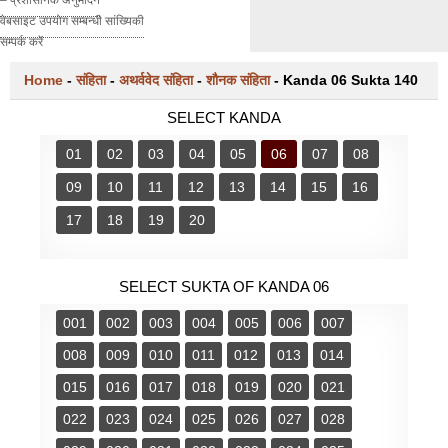
वेबसाइट उपयोग सम्बन्धी सांख्यिकी
सम्पर्क करें
Home
-
संहिता
-
अथर्ववेद संहिता
-
शौनक संहिता
-
Kanda 06 Sukta 140
SELECT KANDA
01
02
03
04
05
06
07
08
09
10
11
12
13
14
15
16
17
18
19
20
SELECT SUKTA OF KANDA 06
001
002
003
004
005
006
007
008
009
010
011
012
013
014
015
016
017
018
019
020
021
022
023
024
025
026
027
028