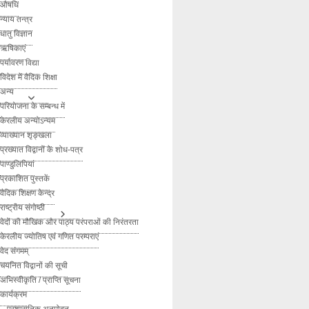
औषधि
न्याय तन्त्र
धातु विज्ञान
ऋषिकाएं
पर्यावरण विद्या
विदेश में वैदिक शिक्षा
अन्य
परियोजना के सम्बन्ध में
केरलीय अन्योऽन्यम
व्याख्यान शृङ्खला
प्रख्यात विद्वानों के शोध-पत्र
पाण्डुलिपियां
प्रकाशित पुस्तकें
वैदिक शिक्षण केन्द्र
राष्ट्रीय संगोष्ठी
वेदों की मौखिक और पाठ्य परंपराओं की निरंतरता
केरलीय ज्योतिष एवं गणित परम्पराएं
वेद संगमम्
चयनित विद्वानों की सूची
अभिस्वीकृति / प्राप्ति सूचना
कार्यक्रम
– प्रशासनिक अनुमोदन