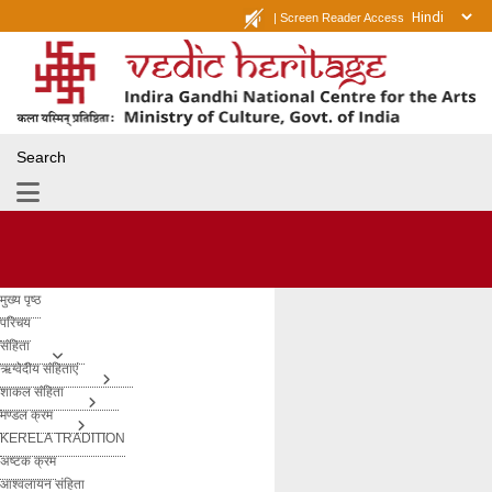
|
Screen Reader Access
Search
मुख्य पृष्ठ
परिचय
संहिता
ऋग्वेदीय संहिताएं
शाकल संहिता
मण्डल क्रम
KERELA TRADITION
अष्टक क्रम
आश्वलायन संहिता