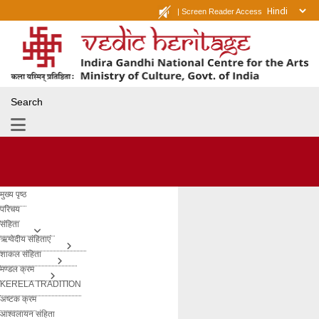
|
Screen Reader Access
Search
मुख्य पृष्ठ
परिचय
संहिता
ऋग्वेदीय संहिताएं
शाकल संहिता
मण्डल क्रम
KERELA TRADITION
अष्टक क्रम
आश्वलायन संहिता