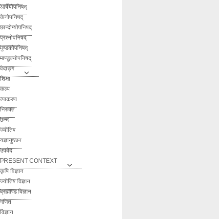
आर्षेयोपनिषद्
केनोपनिषद्
छान्दोग्योपनिषद्
प्रश्नोपनिषद्
मुण्डकोपनिषद्
माण्डूक्योपनिषद्
वेदाङ्ग
शिक्षा
कल्प
व्याकरण
निरुक्त
छन्द
ज्योतिष
यज्ञानुष्ठान
उपवेद
PRESENT CONTEXT
कृषि विज्ञान
ज्योतिष विज्ञान
ब्रह्माण्ड विज्ञान
गणित
विज्ञान