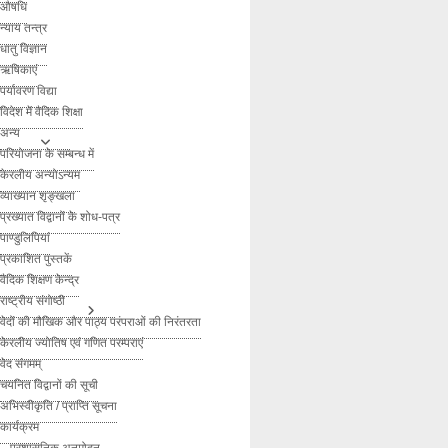
औषधि
न्याय तन्त्र
धातु विज्ञान
ऋषिकाएं
पर्यावरण विद्या
विदेश में वैदिक शिक्षा
अन्य
परियोजना के सम्बन्ध में
केरलीय अन्योऽन्यम
व्याख्यान शृङ्खला
प्रख्यात विद्वानों के शोध-पत्र
पाण्डुलिपियां
प्रकाशित पुस्तकें
वैदिक शिक्षण केन्द्र
राष्ट्रीय संगोष्ठी
वेदों की मौखिक और पाठ्य परंपराओं की निरंतरता
केरलीय ज्योतिष एवं गणित परम्पराएं
वेद संगमम्
चयनित विद्वानों की सूची
अभिस्वीकृति / प्राप्ति सूचना
कार्यक्रम
– प्रशासनिक अनुमोदन