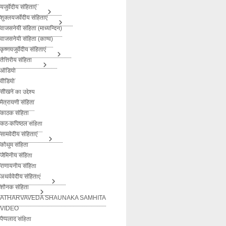
यजुर्वेदीय संहिताएं
शुक्लयजर्वेदीय संहिताएं
वाजसनेयी संहिता (माध्यन्दिन)
वाजसनेयी संहिता (काण्व)
कृष्णयजुर्वेदीय संहिताएं
तैत्तिरीय संहिता
ऑडियो
वीडियो
सीखने का उद्देश्य
मैत्रायणी संहिता
काठक संहिता
कठ-कपिष्ठल संहिता
सामवेदीय संहिताएं
कौथुम संहिता
जैमिनीय संहिता
राणायनीय संहिता
अथर्ववेदीय संहिताएं
शौनक संहिता
ATHARVAVEDA SHAUNAKA SAMHITA
VIDEO
पैप्पलाद संहिता