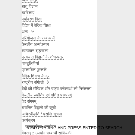
न्याय तन्त्र
धातु विज्ञान
ऋषिकाएं
पर्यावरण विद्या
विदेश में वैदिक शिक्षा
अन्य
परियोजना के सम्बन्ध में
केरलीय अन्योऽन्यम
व्याख्यान शृङ्खला
प्रख्यात विद्वानों के शोध-पत्र
पाण्डुलिपियां
प्रकाशित पुस्तकें
वैदिक शिक्षण केन्द्र
राष्ट्रीय संगोष्ठी
वेदों की मौखिक और पाठ्य परंपराओं की निरंतरता
केरलीय ज्योतिष एवं गणित परम्पराएं
वेद संगमम्
चयनित विद्वानों की सूची
Search
अभिस्वीकृति / प्राप्ति सूचना
कार्यक्रम
– प्रशासनिक अनुमोदन
START TYPING AND PRESS ENTER TO SEARCH
वेबसाइट उपयोग सम्बन्धी सांख्यिकी