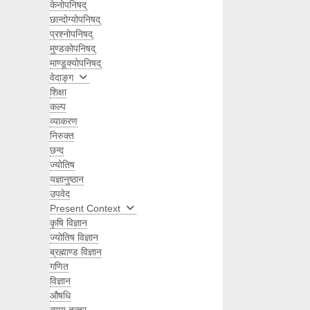
केनोपनिषद्
छान्दोग्योपनिषद्
प्रश्नोपनिषद्
मुण्डकोपनिषद्
माण्डूक्योपनिषद्
वेदाङ्ग
शिक्षा
कल्प
व्याकरण
निरुक्त
छन्द
ज्योतिष
यज्ञानुष्ठान
उपवेद
Present Context
कृषि विज्ञान
ज्योतिष विज्ञान
ब्रह्माण्ड विज्ञान
गणित
विज्ञान
औषधि