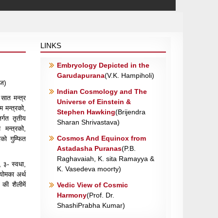
LINKS
Embryology Depicted in the
Garudapurana
(V.K. Hampiholi)
ाज)
Indian Cosmology and The
 सात मन्त्र
Universe of Einstein &
म मन्त्रको,
Stephen Hawking
(Brijendra
तर्गत तृतीय
Sharan Shrivastava)
म मन्त्रको,
Cosmos And Equinox from
्रको गुम्फित
Astadasha Puranas
(P.B.
Raghavaiah, K. sita Ramayya &
, ३- स्वधा,
K. Vasedeva moorty)
योमका अर्थ
 की शैलीमें
Vedic View of Cosmic
Harmony
(Prof. Dr.
ShashiPrabha Kumar)