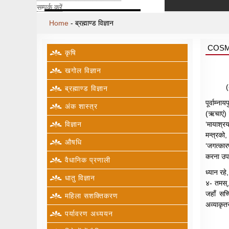
सम्पर्क करें
Home
-
ब्रह्माण्ड विज्ञान
COS
कृषि
खगोल विज्ञान
(
ब्रह्माण्ड विज्ञान
पूर्वाम्न
अंक शास्त्र
(ऋचाएं) ह
विज्ञान
‘मायाश्रय
मन्त्रको,
औषधि
‘जगत्कारणद
करना उपय
वैधानिक प्रणाली
ध्यान रहे
धातु विज्ञान
४- तमस्,
जहाँ सच्च
महिला सशक्तिकरण
अव्याकृत
पर्यावरण अध्ययन