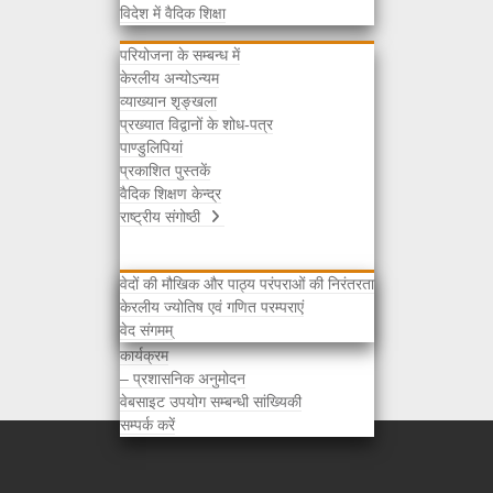
विदेश में वैदिक शिक्षा
परियोजना के सम्बन्ध में
केरलीय अन्योऽन्यम
व्याख्यान शृङ्खला
प्रख्यात विद्वानों के शोध-पत्र
पाण्डुलिपियां
प्रकाशित पुस्तकें
वैदिक शिक्षण केन्द्र
राष्ट्रीय संगोष्ठी
वेदों की मौखिक और पाठ्य परंपराओं की निरंतरता
केरलीय ज्योतिष एवं गणित परम्पराएं
चयनित विद्वानों की सूची
वेद संगमम्
अभिस्वीकृति / प्राप्ति सूचना
कार्यक्रम
– प्रशासनिक अनुमोदन
वेबसाइट उपयोग सम्बन्धी सांख्यिकी
सम्पर्क करें