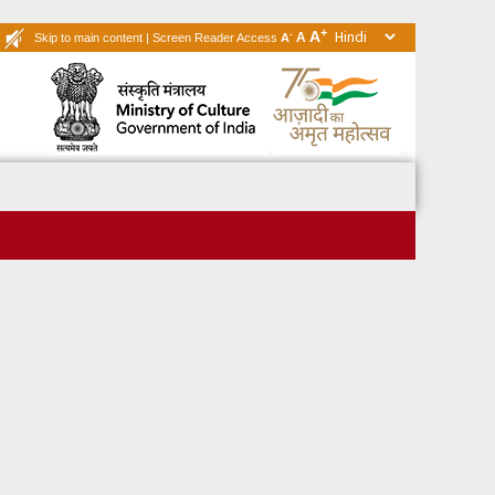
+
A
-
A
Skip to main content
|
Screen Reader Access
A