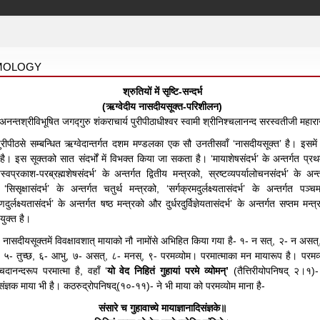
MOLOGY
श्रुतियों में सृष्टि-सन्दर्भ
(ऋग्वेदीय नासदीयसूक्त-परिशीलन)
अनन्तश्रीविभूषित जगद्गुरु शंकराचार्य पुरीपीठाधीश्वर स्वामी श्रीनिश्चलानन्द सरस्वतीजी महार
ायपुरीपीठसे सम्बन्धित ऋग्वेदान्तर्गत दशम मण्डलका एक सौ उनतीसवाँ ‘नासदीयसूक्तʼ है। इसमें
ै। इस सूक्तको सात संदर्भों में विभक्त किया जा सकता है। ‘मायाशेषसंदर्भ’ के अन्तर्गत प्रथ
स्वप्रकाश-परब्रह्मशेषसंदर्भ’ के अन्तर्गत द्वितीय मन्त्रको, स्रष्टव्यपर्यालोचनसंदर्भ’ के अन्
 ‘सिसृक्षासंदर्भ’ के अन्तर्गत चतुर्थ मन्त्रको, ‘सर्गक्रमदुर्लक्ष्यतासंदर्भ’ के अन्तर्गत पञ्च
ुर्लक्ष्यतासंदर्भ’ के अन्तर्गत षष्ठ मन्त्रको और दुर्धरदुर्विज्ञेयतासंदर्भ’ के अन्तर्गत सप्तम मन्त
ुक्त है।
, नासदीयसूक्तमें विवक्षावशात् मायाको नौ नामोंसे अभिहित किया गया है- १- न सत्, २- न असत्
 ५- तुच्छ, ६- आभु, ७- असत्, ८- मनस्, ९- परमव्योम। परमात्माका मन मायारूप है। परमव्
िदानन्दरूप परमात्मा है, वहाँ ‘
यो वेद निहितं गुहायां परमे व्योमन्’
(तैत्तिरीयोपनिषद् २।१)-
संज्ञक माया भी है। कठरुद्रोपनिषद्(१०-११)- ने भी माया को परमव्योम माना है-
संसारे च गुहावाच्ये मायाज्ञानादिसंज्ञके॥