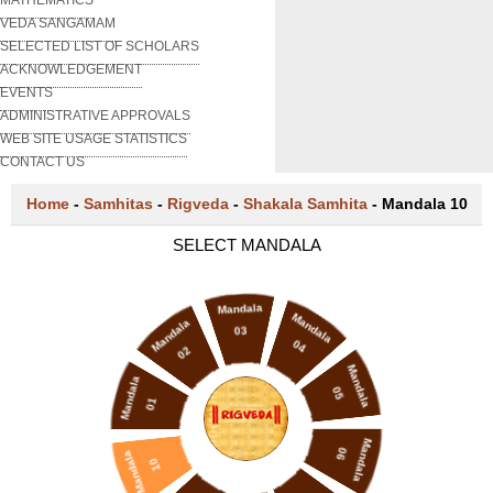
VEDA SANGAMAM
SELECTED LIST OF SCHOLARS
ACKNOWLEDGEMENT
EVENTS
ADMINISTRATIVE APPROVALS
WEB SITE USAGE STATISTICS
CONTACT US
Home
-
Samhitas
-
Rigveda
-
Shakala Samhita
-
Mandala 10
SELECT MANDALA
Mandala
Mandala
Mandala
03
04
02
Mandala
Mandala
05
01
Mandala
06
Mandala
10