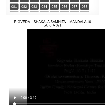
081
082
083
084
085
086
087
088
089
090
091
092
093
094
095
096
097
RIGVEDA – SHAKALA SAMHITA – MANDALA 10
098
099
100
101
102
103
104
SUKTA 071
105
106
107
108
109
110
111
112
113
114
115
116
117
118
119
120
121
122
123
124
125
126
127
128
129
130
131
132
133
134
135
136
137
138
139
140
141
142
143
144
145
146
147
148
149
150
151
152
153
154
155
156
157
158
159
160
161
162
163
164
165
166
167
168
169
170
171
172
173
174
175
176
177
178
179
180
181
182
183
184
185
186
187
188
189
190
191