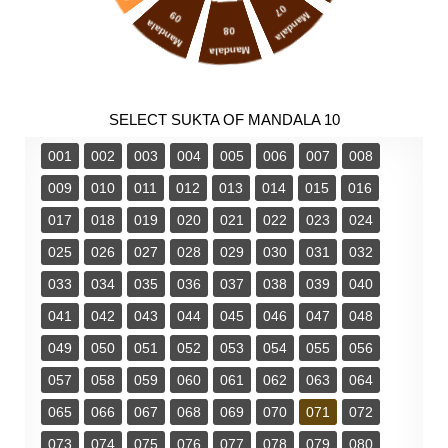
07
09
Mandala
Mandala
08
Mandala
SELECT SUKTA OF MANDALA 10
001
002
003
004
005
006
007
008
009
010
011
012
013
014
015
016
017
018
019
020
021
022
023
024
025
026
027
028
029
030
031
032
033
034
035
036
037
038
039
040
041
042
043
044
045
046
047
048
049
050
051
052
053
054
055
056
057
058
059
060
061
062
063
064
065
066
067
068
069
070
071
072
073
074
075
076
077
078
079
080