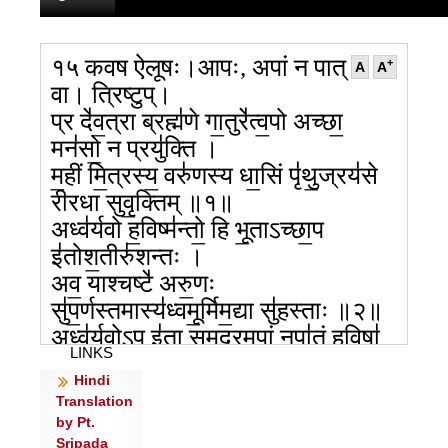
१५ कवष ऐलूषः।आपः, अपां न पात्
+
A
A
वा। त्रिष्टुप्।
प्र दे॑व॒त्रा ब्रह्म॑णे गा॒तुरे॑त्व॒पो अच्छा॒
मन॑सो॒ न प्रयु॑क्ति ।
म॒हीं मि॒त्रस्य॒ वरु॑णस्य धा॒सिं पृ॑थु॒ज्रय॑से
रीरधा सुवृ॒क्तिम् ॥१॥
अध्व॑र्यवो ह॒विष्म॑न्तो॒ हि भू॒ताऽच्छा॒प
इ॑तोश॒तीरु॑शन्तः ।
अव॒ याश्चष्टे॑ अरु॒णः
सु॑प॒र्णस्तमास्य॑ध्वमू॒र्मिम॒द्या सु॑हस्ताः ॥२॥
अध्व॑र्यवो॒ऽप इ॑ता समु॒द्रम॒पां नपा॑तं ह॒विषा॑
LINKS
यजध्वम् ।
Hindi
स वो॑ दददू॒र्मिम॒द्या सुपू॑तं॒ तस्मै॒ सोमं॒ मधु॑मन्तं
Translation
सुनोत ॥३॥
by Pt.
यो अ॑नि॒ध्मो दीद॑यद॒प्स्व१न्तर्यं विप्रा॑स॒
Sripada