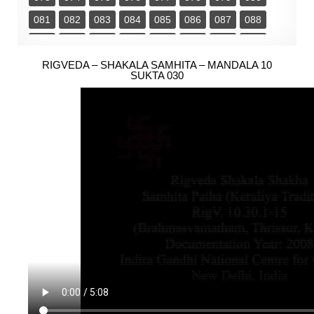
081
082
083
084
085
086
087
088
089
090
091
092
093
094
095
096
097
RIGVEDA – SHAKALA SAMHITA – MANDALA 10
098
099
100
101
102
103
104
SUKTA 030
105
106
107
108
109
110
111
112
113
114
115
116
117
118
119
120
121
122
123
124
125
126
127
128
129
130
131
132
133
134
135
136
137
138
139
140
141
142
143
144
145
146
147
148
149
150
151
152
153
154
155
156
157
158
159
160
161
162
163
164
165
166
167
168
169
170
171
172
173
174
175
176
177
178
179
180
181
182
183
184
185
186
187
188
189
190
191