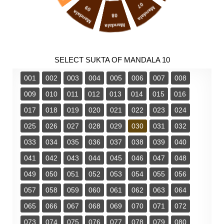
07
09
Mandala
Mandala
08
Mandala
SELECT SUKTA OF MANDALA 10
001
002
003
004
005
006
007
008
009
010
011
012
013
014
015
016
017
018
019
020
021
022
023
024
025
026
027
028
029
030
031
032
033
034
035
036
037
038
039
040
041
042
043
044
045
046
047
048
049
050
051
052
053
054
055
056
057
058
059
060
061
062
063
064
065
066
067
068
069
070
071
072
073
074
075
076
077
078
079
080