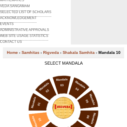
VEDA SANGAMAM
SELECTED LIST OF SCHOLARS
ACKNOWLEDGEMENT
EVENTS
ADMINISTRATIVE APPROVALS
WEB SITE USAGE STATISTICS
CONTACT US
Home
-
Samhitas
-
Rigveda
-
Shakala Samhita
-
Mandala 10
SELECT MANDALA
Mandala
Mandala
Mandala
03
04
02
Mandala
Mandala
05
01
Mandala
06
Mandala
10