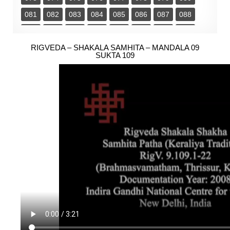
081
082
083
084
085
086
087
088
089
090
091
092
093
094
095
096
097
RIGVEDA – SHAKALA SAMHITA – MANDALA 09
098
099
100
101
102
103
104
SUKTA 109
105
106
107
108
109
110
111
112
113
114