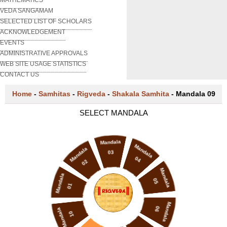
VEDA SANGAMAM
SELECTED LIST OF SCHOLARS
ACKNOWLEDGEMENT
EVENTS
ADMINISTRATIVE APPROVALS
WEB SITE USAGE STATISTICS
CONTACT US
Home
-
Samhitas
-
Rigveda
-
Shakala Samhita
-
Mandala 09
SELECT MANDALA
Mandala
Mandala
Mandala
03
04
02
Mandala
Mandala
05
01
Mandala
06
Mandala
10