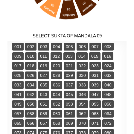
07
09
Mandala
Mandala
08
Mandala
SELECT SUKTA OF MANDALA 09
001
002
003
004
005
006
007
008
009
010
011
012
013
014
015
016
017
018
019
020
021
022
023
024
025
026
027
028
029
030
031
032
033
034
035
036
037
038
039
040
041
042
043
044
045
046
047
048
049
050
051
052
053
054
055
056
057
058
059
060
061
062
063
064
065
066
067
068
069
070
071
072
073
074
075
076
077
078
079
080