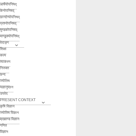
आर्षेयोपनिषद्
केनोपनिषद्
छान्दोग्योपनिषद्
प्रश्नोपनिषद्
मुण्डकोपनिषद्
माण्डूक्योपनिषद्
वेदाङ्ग
शिक्षा
कल्प
व्याकरण
निरुक्त
छन्द
ज्योतिष
यज्ञानुष्ठान
उपवेद
PRESENT CONTEXT
कृषि विज्ञान
ज्योतिष विज्ञान
ब्रह्माण्ड विज्ञान
गणित
विज्ञान