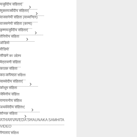
यजुर्वेदीय संहिताएं
शुक्लयजर्वेदीय संहिताएं
वाजसनेयी संहिता (माध्यन्दिन)
वाजसनेयी संहिता (काण्व)
कृष्णयजुर्वेदीय संहिताएं
तैत्तिरीय संहिता
ऑडियो
वीडियो
सीखने का उद्देश्य
मैत्रायणी संहिता
काठक संहिता
कठ-कपिष्ठल संहिता
सामवेदीय संहिताएं
कौथुम संहिता
जैमिनीय संहिता
राणायनीय संहिता
अथर्ववेदीय संहिताएं
शौनक संहिता
ATHARVAVEDA SHAUNAKA SAMHITA
VIDEO
पैप्पलाद संहिता