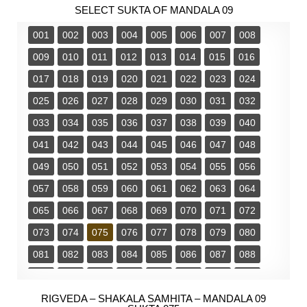
SELECT SUKTA OF MANDALA 09
001
002
003
004
005
006
007
008
009
010
011
012
013
014
015
016
017
018
019
020
021
022
023
024
025
026
027
028
029
030
031
032
033
034
035
036
037
038
039
040
041
042
043
044
045
046
047
048
049
050
051
052
053
054
055
056
057
058
059
060
061
062
063
064
065
066
067
068
069
070
071
072
073
074
075
076
077
078
079
080
081
082
083
084
085
086
087
088
089
090
091
092
093
094
095
096
097
RIGVEDA – SHAKALA SAMHITA – MANDALA 09
098
099
100
101
102
103
104