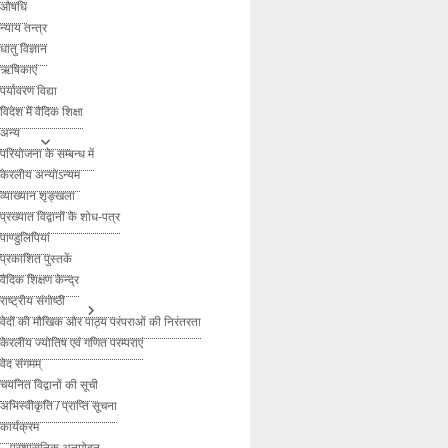
औषधि
न्याय तन्त्र
धातु विज्ञान
ऋषिकाएं
पर्यावरण विद्या
विदेश में वैदिक शिक्षा
अन्य
परियोजना के सम्बन्ध में
केरलीय अन्योऽन्यम
व्याख्यान शृङ्खला
प्रख्यात विद्वानों के शोध-पत्र
पाण्डुलिपियां
प्रकाशित पुस्तकें
वैदिक शिक्षण केन्द्र
राष्ट्रीय संगोष्ठी
वेदों की मौखिक और पाठ्य परंपराओं की निरंतरता
केरलीय ज्योतिष एवं गणित परम्पराएं
वेद संगमम्
चयनित विद्वानों की सूची
अभिस्वीकृति / प्राप्ति सूचना
कार्यक्रम
– प्रशासनिक अनुमोदन