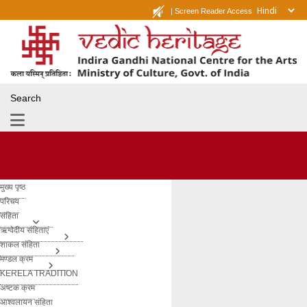
|
Screen Reader Access
Search
मुख्य पृष्ठ
परिचय
संहिता
ऋग्वेदीय संहिताएं
शाकल संहिता
मण्डल क्रम
KERELA TRADITION
अष्टक क्रम
आश्वलायन संहिता