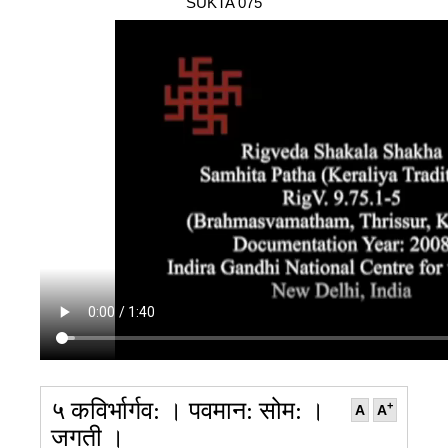
SUKTA 075
105
106
107
108
109
110
111
112
113
114
५ कविर्भार्गव: । पवमान: सोम: ।
+
A
A
जगती ।