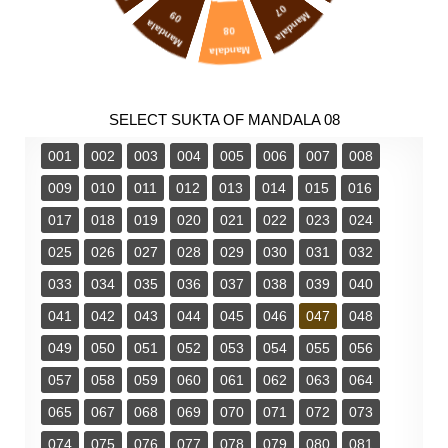
07
09
Mandala
Mandala
08
Mandala
SELECT SUKTA OF MANDALA 08
001
002
003
004
005
006
007
008
009
010
011
012
013
014
015
016
017
018
019
020
021
022
023
024
025
026
027
028
029
030
031
032
033
034
035
036
037
038
039
040
041
042
043
044
045
046
047
048
049
050
051
052
053
054
055
056
057
058
059
060
061
062
063
064
065
067
068
069
070
071
072
073
074
075
076
077
078
079
080
081