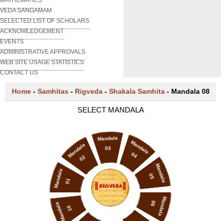
VEDA SANGAMAM
SELECTED LIST OF SCHOLARS
ACKNOWLEDGEMENT
EVENTS
ADMINISTRATIVE APPROVALS
WEB SITE USAGE STATISTICS
CONTACT US
Home
-
Samhitas
-
Rigveda
-
Shakala Samhita
-
Mandala 08
SELECT MANDALA
Mandala
Mandala
Mandala
03
04
02
Mandala
Mandala
05
01
Mandala
06
Mandala
10