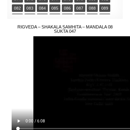
082
083
084
085
086
087
088
089
090
091
092
093
094
095
096
097
098
RIGVEDA – SHAKALA SAMHITA – MANDALA 08
099
100
101
102
103
SUKTA 047