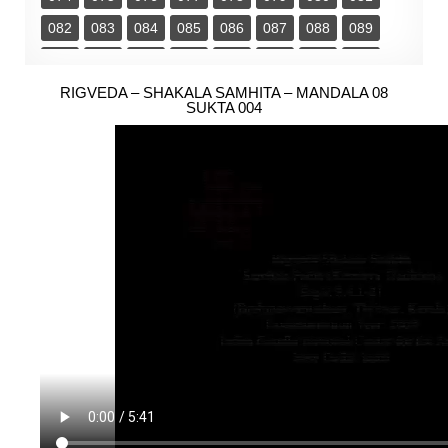
082
083
084
085
086
087
088
089
090
091
092
093
094
095
096
097
098
RIGVEDA – SHAKALA SAMHITA – MANDALA 08
099
100
101
102
103
SUKTA 004