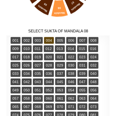
07
09
Mandala
Mandala
08
Mandala
SELECT SUKTA OF MANDALA 08
001
002
003
004
005
006
007
008
009
010
011
012
013
014
015
016
017
018
019
020
021
022
023
024
025
026
027
028
029
030
031
032
033
034
035
036
037
038
039
040
041
042
043
044
045
046
047
048
049
050
051
052
053
054
055
056
057
058
059
060
061
062
063
064
065
067
068
069
070
071
072
073
074
075
076
077
078
079
080
081