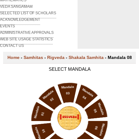
VEDA SANGAMAM
SELECTED LIST OF SCHOLARS
ACKNOWLEDGEMENT
EVENTS
ADMINISTRATIVE APPROVALS
WEB SITE USAGE STATISTICS
CONTACT US
Home
-
Samhitas
-
Rigveda
-
Shakala Samhita
-
Mandala 08
SELECT MANDALA
Mandala
Mandala
Mandala
03
04
02
Mandala
Mandala
05
01
Mandala
06
Mandala
10