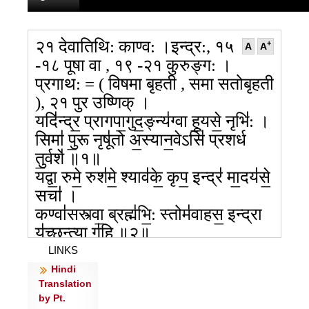
२१ देवातिथि: काण्व: ।इन्द्र:, १५
+
A
A
-१८ पूषा वा , १९ -२१ कुरुङ्ग: ।
प्रगाथ: = ( विषमा बृहती , समा सतोबृहती
), २१ पुर उष्णिक् ।
यदि॑न्द्र॒ प्रागपा॒गुद॒ङ्न्य॑ग्वा हू॒यसे॒ नृभि॑: ।
सिमा॑ पु॒रू नृषू॑तो अ॒स्यान॒वेऽसि॑ प्रशर्ध
तु॒र्वशे॑ ॥१॥
यद्वा॒ रुमे॒ रुश॑मे॒ श्याव॑के॒ कृप॒ इन्द्र॑ मा॒दय॑से॒
सचा॑ ।
कण्वा॑सस्त्वा॒ ब्रह्म॑भि॒: स्तोम॑वाहस॒ इन्द्रा
य॑च्छ॒न्त्या ग॑हि ॥२॥
यथा॑ गौ॒रो अ॒पा कृ॒तं तृष्य॒न्नेत्यवेरि॑णम् ।
LINKS
आ॒पि॒त्वे न॑: प्रपि॒त्वे तूय॒मा ग॑हि॒ कण्वे॑षु॒ सु
Hindi
Translation
सचा॒ पिब॑ ॥३॥
by Pt.
मन्द॑न्तु त्वा मघवन्नि॒न्द्रेन्द॑वो राधो॒देया॑य