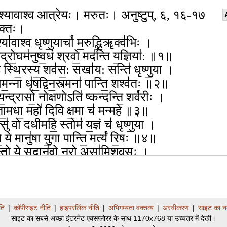
्यावाश्व आत्रेयः। मरुतः। अनुष्टुप्, ६, १६-१७
क्तिः।
्या॑वाश्व धृष्णु॒यार्चा॑ म॒रुद्भि॒ॠक्व॑भिः ।
द्रो॒घम॑नुष्व॒धं श्रवो॒ मद॑न्ति य॒ज्ञिया॑: ॥१॥
ि स्थि॒रस्य॒ शव॑स॒: सखा॑य॒: सन्ति॑ धृष्णु॒या ।
म॒न्ना धृ॑ष॒द्विन॒स्त्मना॑ पान्ति॒ शश्व॑तः ॥२॥
य॒न्द्रासो॒ नोक्षणोऽति॑ ष्कन्दन्ति॒ शर्व॑रीः ।
ता॒मधा॒ महो॑ दि॒वि क्ष॒मा च॑ मन्महे ॥३॥
्सु॑ वो दधीमहि॒ स्तोमं॑ य॒ज्ञं च॑ धृष्णु॒या ।
े॒ ये मानु॑षा यु॒गा पान्ति॒ मर्त्यं॑ रि॒षः ॥४॥
॑न्तो॒ ये सु॒दान॑वो॒ नरो॒ असा॑मिशवसः ।
॒ज्ञं य॒ज्ञिये॑भ्यो दि॒वो अ॑र्चा म॒रुद्भ्य॑: ॥५॥
॒क्मैरा यु॒धा नर॑ ऋ॒ष्वा ऋ॒ष्टीर॑सृक्षत ।
॑नाँ॒ अह॑ वि॒द्युतो॑ म॒रुतो॒ जज्झ॑तीरिव भा॒नुर॑र्त॒ त्मना॑ दि॒
॑वृ॒धन्त॒ पार्थि॑वा॒ य उ॒राव॒न्तरि॑क्ष॒ आ ।
ति
|
कॉपीराइट नीति
|
हाइपरलिंक नीति
|
अभिगम्यता वक्तव्य
|
अस्वीकरण
|
साइट का न
ने॑ वा न॒दीनां॑ स॒धस्थे॑ वा म॒हो दि॒वः ॥७॥
साइट का सबसे अच्छा इंटरनेट एक्सप्लोरर के साथ 1170x768 या उच्चतर में देखी।