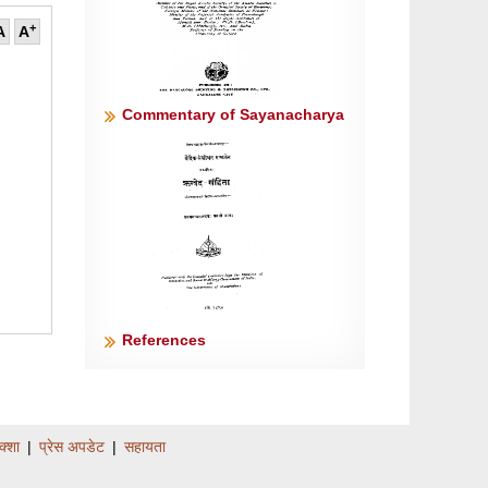
+
A
A
Commentary of Sayanacharya
References
वः ॥६॥
क्शा
|
प्रेस अपडेट
|
सहायता