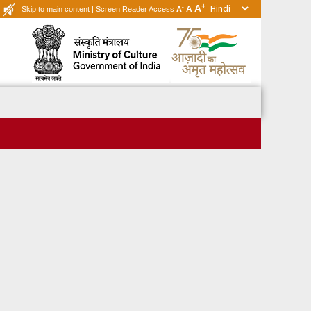
+
A
-
A
Skip to main content
|
Screen Reader Access
A