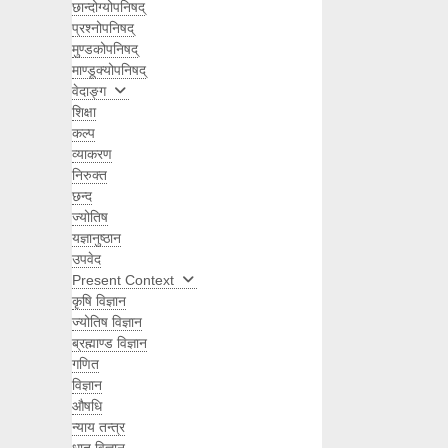
छान्दोग्योपनिषद्
प्रश्नोपनिषद्
मुण्डकोपनिषद्
माण्डूक्योपनिषद्
वेदाङ्ग
शिक्षा
कल्प
व्याकरण
निरुक्त
छन्द
ज्योतिष
यज्ञानुष्ठान
उपवेद
Present Context
कृषि विज्ञान
ज्योतिष विज्ञान
ब्रह्माण्ड विज्ञान
गणित
विज्ञान
औषधि
न्याय तन्त्र