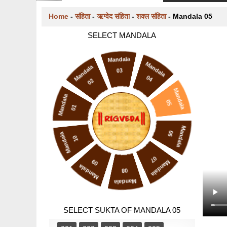
START TYPING AND PRESS ENTER TO SEARCH
Home
-
संहिता
-
ऋग्वेद संहिता
-
शक्ल संहिता
-
Mandala 05
SELECT MANDALA
Mandala
Mandala
Mandala
03
04
02
Mandala
Mandala
05
01
Mandala
06
Mandala
10
07
09
Mandala
Mandala
08
Mandala
SELECT SUKTA OF MANDALA 05