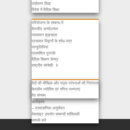
पर्यावरण विद्या
अन्य
विदेश में वैदिक शिक्षा
परियोजना के सम्बन्ध में
केरलीय अन्योऽन्यम
व्याख्यान शृङ्खला
प्रख्यात विद्वानों के शोध-पत्र
पाण्डुलिपियां
प्रकाशित पुस्तकें
वैदिक शिक्षण केन्द्र
राष्ट्रीय संगोष्ठी
वेदों की मौखिक और पाठ्य परंपराओं की निरंतरता
केरलीय ज्योतिष एवं गणित परम्पराएं
चयनित विद्वानों की सूची
वेद संगमम्
अभिस्वीकृति / प्राप्ति सूचना
कार्यक्रम
– प्रशासनिक अनुमोदन
वेबसाइट उपयोग सम्बन्धी सांख्यिकी
सम्पर्क करें