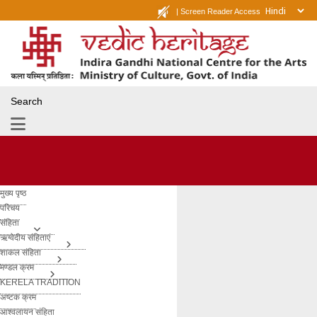
|
Screen Reader Access
Search
मुख्य पृष्ठ
परिचय
संहिता
ऋग्वेदीय संहिताएं
शाकल संहिता
मण्डल क्रम
KERELA TRADITION
अष्टक क्रम
आश्वलायन संहिता