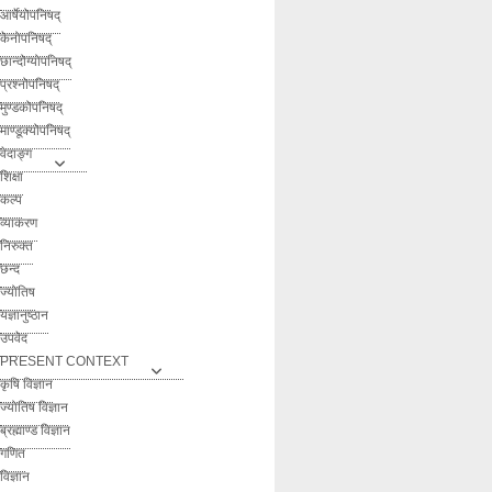
आर्षेयोपनिषद्
केनोपनिषद्
छान्दोग्योपनिषद्
प्रश्नोपनिषद्
मुण्डकोपनिषद्
माण्डूक्योपनिषद्
वेदाङ्ग
शिक्षा
कल्प
व्याकरण
निरुक्त
छन्द
ज्योतिष
यज्ञानुष्ठान
उपवेद
PRESENT CONTEXT
कृषि विज्ञान
ज्योतिष विज्ञान
ब्रह्माण्ड विज्ञान
गणित
विज्ञान