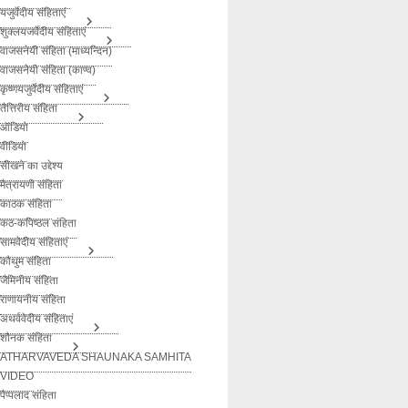
यजुर्वेदीय संहिताएं
शुक्लयजर्वेदीय संहिताएं
वाजसनेयी संहिता (माध्यन्दिन)
वाजसनेयी संहिता (काण्व)
कृष्णयजुर्वेदीय संहिताएं
तैत्तिरीय संहिता
ऑडियो
वीडियो
सीखने का उद्देश्य
मैत्रायणी संहिता
काठक संहिता
कठ-कपिष्ठल संहिता
सामवेदीय संहिताएं
कौथुम संहिता
जैमिनीय संहिता
राणायनीय संहिता
अथर्ववेदीय संहिताएं
शौनक संहिता
ATHARVAVEDA SHAUNAKA SAMHITA
VIDEO
पैप्पलाद संहिता