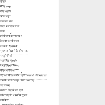
औषधि
न्याय तन्त्र
धातु विज्ञान
ऋषिकाएं
पर्यावरण विद्या
विदेश में वैदिक शिक्षा
अन्य
परियोजना के सम्बन्ध में
केरलीय अन्योऽन्यम
व्याख्यान शृङ्खला
प्रख्यात विद्वानों के शोध-पत्र
पाण्डुलिपियां
प्रकाशित पुस्तकें
वैदिक शिक्षण केन्द्र
राष्ट्रीय संगोष्ठी
वेदों की मौखिक और पाठ्य परंपराओं की निरंतरता
केरलीय ज्योतिष एवं गणित परम्पराएं
वेद संगमम्
चयनित विद्वानों की सूची
अभिस्वीकृति / प्राप्ति सूचना
कार्यक्रम
– प्रशासनिक अनुमोदन