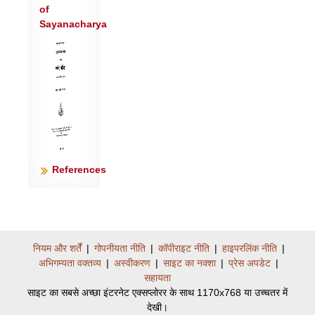
व्य॑श्वस्त्वा वसु॒विद॑मुक्ष॒ण्युर॑प्रीणा॒दृषि॑: ।
of
म॒हो रा॒ये तमु॑ त्वा॒ समि॑धीमहि ॥१६॥
Sayanacharya
उ॒शना॑ का॒व्यस्त्वा॒ नि होता॑रमसादयत् ।
आ॒य॒जिं त्वा॒ मन॑वे जा॒तवे॑दसम् ॥१७॥
विश्वे॒ हि त्वा॑ स॒जोष॑सो दे॒वासो॑ दू॒तमक्र॑त
। श्रु॒ष्टी दे॑व प्रथ॒मो य॒ज्ञियो॑ भुवः ॥
१८॥
इ॒मं घा॑ वी॒रो अ॒मृतं॑ दू॒तं कृ॑ण्वीत॒ मर्त्य॑: ।
पा॒व॒कं कृ॒ष्णव॑र्तनिं॒ विहा॑यसम् ॥१९॥
References
तं हु॑वेम य॒तस्रु॑चः सु॒भासं॑ शु॒क्रशो॑चिषम्
। वि॒शाम॒ग्निम॒जरं॑ प्र॒त्नमीड्य॑म् ॥२०॥
यो अ॑स्मै ह॒व्यदा॑तिभि॒राहु॑तिं॒ मर्तोऽवि॑धत् ।
भूरि॒ पोषं॒ स ध॑त्ते वी॒रव॒द्यश॑: ॥२१॥
प्र॒थ॒मं जा॒तवे॑दसम॒ग्निं य॒ज्ञेषु॑ पू॒र्व्यम् ।
नियम और शर्तेँ
|
गोपनीयता नीति
|
कॉपीराइट नीति
|
हाइपरलिंक नीति
|
अभिगम्यता वक्तव्य
|
अस्वीकरण
|
साइट का नक्शा
|
प्रेस अपडेट
|
प्रति॒ स्रुगे॑ति॒ नम॑सा ह॒विष्म॑ती ॥२२॥
सहायता
आभि॑र्विधेमा॒ग्नये॒ ज्येष्ठा॑भिर्व्यश्व॒वत् ।
साइट का सबसे अच्छा इंटरनेट एक्सप्लोरर के साथ 1170x768 या उच्चतर में
मंहि॑ष्ठाभिर्म॒तिभि॑: शु॒क्रशो॑चिषे ॥२३॥
देखी।