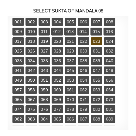
SELECT SUKTA OF MANDALA 08
001
002
003
004
005
006
007
008
009
010
011
012
013
014
015
016
017
018
019
020
021
022
023
024
025
026
027
028
029
030
031
032
033
034
035
036
037
038
039
040
041
042
043
044
045
046
047
048
049
050
051
052
053
054
055
056
057
058
059
060
061
062
063
064
065
067
068
069
070
071
072
073
074
075
076
077
078
079
080
081
082
083
084
085
086
087
088
089
090
091
092
093
094
095
096
097