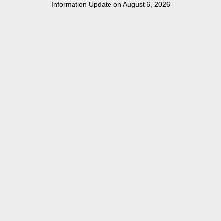
Information Update on August 6, 2026
परा॑ च॒ यन्ति॒ पुन॒रा च॑ यन्ति भ॒द्रा नाम॒ वह॑माना
उ॒षास॑: ॥१२॥
ऋ॒तस्य॑ र॒श्मिम॑नु॒यच्छ॑माना भ॒द्रम्भ॑द्रं॒
क्रतु॑म॒स्मासु॑ धेहि ।
उषो॑ नो अ॒द्य सु॒हवा॒ व्यु॑च्छा॒स्मासु॒ रायो॑ म॒घव॑त्सु च
स्युः ॥१३॥