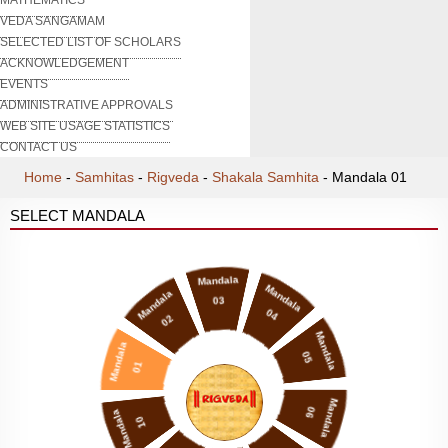
VEDA SANGAMAM
SELECTED LIST OF SCHOLARS
ACKNOWLEDGEMENT
EVENTS
ADMINISTRATIVE APPROVALS
WEB SITE USAGE STATISTICS
CONTACT US
Home
-
Samhitas
-
Rigveda
-
Shakala Samhita
-
Mandala 01
SELECT MANDALA
Mandala
Mandala
Mandala
03
04
02
Mandala
Mandala
05
01
Mandala
06
Mandala
10