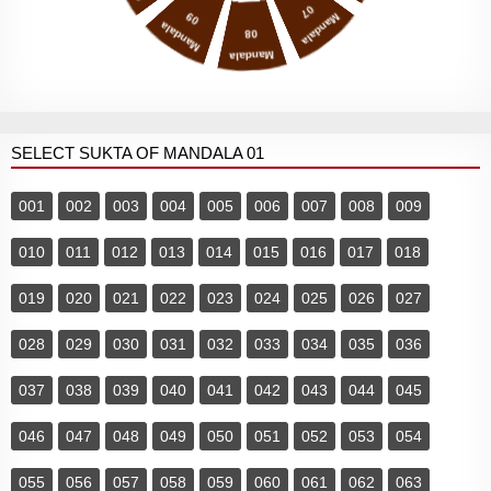
07
09
Mandala
Mandala
08
Mandala
SELECT SUKTA OF MANDALA 01
001
002
003
004
005
006
007
008
009
010
011
012
013
014
015
016
017
018
019
020
021
022
023
024
025
026
027
028
029
030
031
032
033
034
035
036
037
038
039
040
041
042
043
044
045
046
047
048
049
050
051
052
053
054
055
056
057
058
059
060
061
062
063