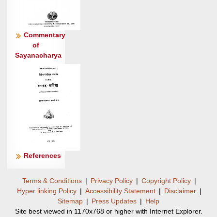
धाम॑ ।
अ॒न॒व॒द्यास्त्रिं॒शतं॒ योज॑ना॒न्येकै॑का॒ क्रतुं॒ परि॑
यन्ति स॒द्यः ॥८॥
Commentary
जा॒न॒त्यह्न॑: प्रथ॒मस्य॒ नाम॑ शु॒क्रा कृ॒ष्णाद॑जनिष्ट
of
Sayanacharya
श्विती॒ची ।
ऋ॒तस्य॒ योषा॒ न मि॑नाति॒
धामाह॑रहर्निष्कृ॒तमा॒चर॑न्ती ॥९॥
क॒न्ये॑व त॒न्वा॒ ३ शाश॑दानाँ॒ एषि॑ देवि
दे॒वमिय॑क्षमाणम् ।
सं॒स्मय॑माना युव॒तिः पु॒रस्ता॑दा॒विर्वक्षां॑सि कृणुषे
विभा॒ती ॥१०॥
सु॒सं॒का॒शा मा॒तृमृ॑ष्टेव॒ योषा॒विस्त॒न्वं॑ कृणुषे दृ॒शे
References
कम् ।
भ॒द्रा त्वमु॑षो वित॒रं व्यु॑च्छ॒ न तत्ते॑ अ॒न्या उ॒षसो॑
Terms & Conditions
|
Privacy Policy
|
Copyright Policy
|
नशन्त ॥११॥
Hyper linking Policy
|
Accessibility Statement
|
Disclaimer
|
अश्वा॑वती॒र्गोम॑तीर्वि॒श्ववा॑रा॒ यत॑माना र॒श्मिभि॒:
Sitemap
|
Press Updates
|
Help
Site best viewed in 1170x768 or higher with Internet Explorer.
सूर्य॑स्य ।