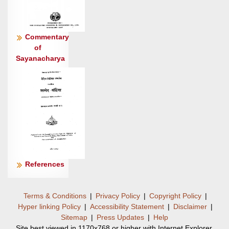
आ॒ण्डा मा नो॑ मघवञ्छक्र॒ निर्भे॒न्मा न॒: पात्रा॑ भेत्
स॒हजा॑नुषाणि ॥८॥
अ॒र्वाङेहि॒ सोम॑कामं त्वाहुर॒यं सु॒तस्तस्य॑ पिबा॒
Commentary
मदा॑य ।
of
Sayanacharya
उ॒रु॒व्यचा॑ ज॒ठर॒ आ वृ॑षस्व पि॒तेव॑ नः शृणुहि
हू॒यमा॑नः ॥९॥
References
Terms & Conditions
|
Privacy Policy
|
Copyright Policy
|
Hyper linking Policy
|
Accessibility Statement
|
Disclaimer
|
Sitemap
|
Press Updates
|
Help
Site best viewed in 1170x768 or higher with Internet Explorer.