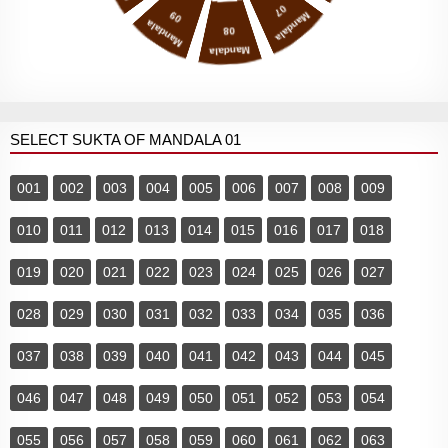
07
09
Mandala
Mandala
08
Mandala
SELECT SUKTA OF MANDALA 01
001
002
003
004
005
006
007
008
009
010
011
012
013
014
015
016
017
018
019
020
021
022
023
024
025
026
027
028
029
030
031
032
033
034
035
036
037
038
039
040
041
042
043
044
045
046
047
048
049
050
051
052
053
054
055
056
057
058
059
060
061
062
063