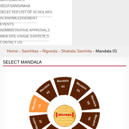
VEDA SANGAMAM
SELECTED LIST OF SCHOLARS
ACKNOWLEDGEMENT
EVENTS
ADMINISTRATIVE APPROVALS
WEB SITE USAGE STATISTICS
CONTACT US
Home
-
Samhitas
-
Rigveda
-
Shakala Samhita
-
Mandala 01
SELECT MANDALA
Mandala
Mandala
Mandala
03
04
02
Mandala
Mandala
05
01
Mandala
06
Mandala
10