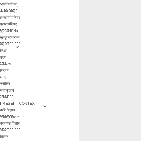
आर्षेयोपनिषद्
केनोपनिषद्
छान्दोग्योपनिषद्
प्रश्नोपनिषद्
मुण्डकोपनिषद्
माण्डूक्योपनिषद्
वेदाङ्ग
शिक्षा
कल्प
व्याकरण
निरुक्त
छन्द
ज्योतिष
यज्ञानुष्ठान
उपवेद
PRESENT CONTEXT
कृषि विज्ञान
ज्योतिष विज्ञान
ब्रह्माण्ड विज्ञान
गणित
विज्ञान