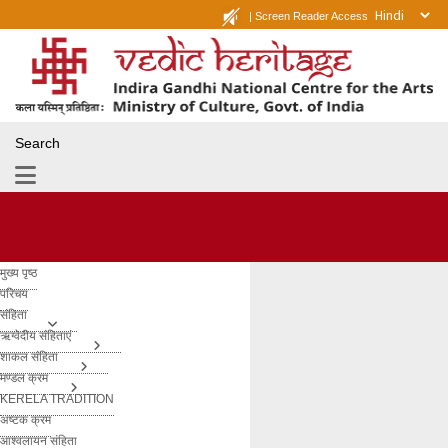
|
Screen Reader Access
Search
मुख्य पृष्ठ
परिचय
संहिता
ऋग्वेदीय संहिताएं
शाकल संहिता
मण्डल क्रम
KERELA TRADITION
अष्टक क्रम
आश्वलायन संहिता