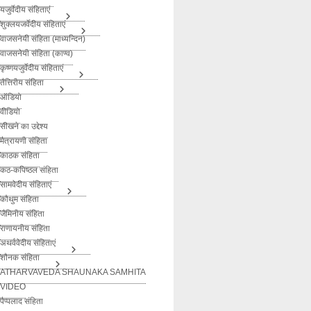
यजुर्वेदीय संहिताएं
शुक्लयजर्वेदीय संहिताएं
वाजसनेयी संहिता (माध्यन्दिन)
वाजसनेयी संहिता (काण्व)
कृष्णयजुर्वेदीय संहिताएं
तैत्तिरीय संहिता
ऑडियो
वीडियो
सीखने का उद्देश्य
मैत्रायणी संहिता
काठक संहिता
कठ-कपिष्ठल संहिता
सामवेदीय संहिताएं
कौथुम संहिता
जैमिनीय संहिता
राणायनीय संहिता
अथर्ववेदीय संहिताएं
शौनक संहिता
ATHARVAVEDA SHAUNAKA SAMHITA
VIDEO
पैप्पलाद संहिता