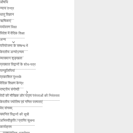
औषधि
न्याय तन्त्र
धातु विज्ञान
ऋषिकाएं
पर्यावरण विद्या
विदेश में वैदिक शिक्षा
अन्य
परियोजना के सम्बन्ध में
केरलीय अन्योऽन्यम
व्याख्यान शृङ्खला
प्रख्यात विद्वानों के शोध-पत्र
पाण्डुलिपियां
प्रकाशित पुस्तकें
वैदिक शिक्षण केन्द्र
राष्ट्रीय संगोष्ठी
वेदों की मौखिक और पाठ्य परंपराओं की निरंतरता
केरलीय ज्योतिष एवं गणित परम्पराएं
वेद संगमम्
चयनित विद्वानों की सूची
अभिस्वीकृति / प्राप्ति सूचना
कार्यक्रम
– प्रशासनिक अनुमोदन