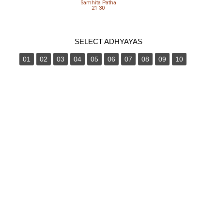
Samhita Patha
21-30
SELECT ADHYAYAS
01
02
03
04
05
06
07
08
09
10