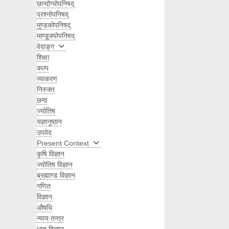
छान्दोग्योपनिषद्
प्रश्नोपनिषद्
मुण्डकोपनिषद्
माण्डूक्योपनिषद्
वेदाङ्ग
शिक्षा
कल्प
व्याकरण
निरुक्त
छन्द
ज्योतिष
यज्ञानुष्ठान
उपवेद
Present Context
कृषि विज्ञान
ज्योतिष विज्ञान
ब्रह्माण्ड विज्ञान
गणित
विज्ञान
औषधि
न्याय तन्त्र