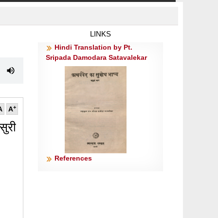
LINKS
Hindi Translation by Pt.
Sripada Damodara Satavalekar
+
A
A
आसुरी
References