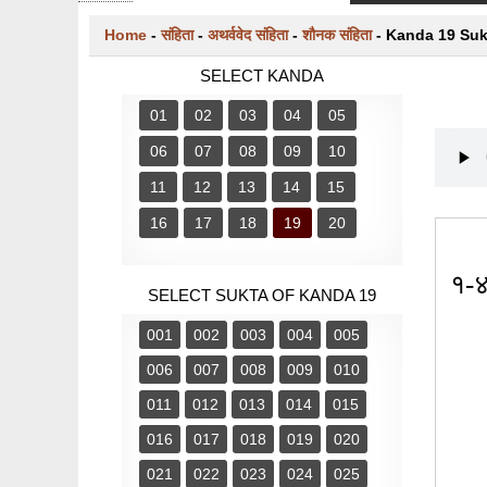
START TYPING AND PRESS ENTER TO SEARCH
Home
-
संहिता
-
अथर्ववेद संहिता
-
शौनक संहिता
-
Kanda 19 Suk
SELECT KANDA
01
02
03
04
05
06
07
08
09
10
11
12
13
14
15
16
17
18
19
20
१-४ 
SELECT SUKTA OF KANDA 19
001
002
003
004
005
006
007
008
009
010
011
012
013
014
015
016
017
018
019
020
021
022
023
024
025