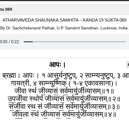
ta 069
ATHARVAVEDA SHAUNAKA SAMHITA – KANDA 19 SUKTA 069
By Dr. Sachchidanand Pathak, U.P. Sanskrit Sansthan, Lucknow, India.
आपः।
ब्रह्मा। आपः। १ आसुर्यनुष्टुप्, २ साम्न्यनुष्टुप्, ३ 
गायत्री, ४ साम्न्युष्णिक् ( १-४ एकावसाना)।
जी॒वा स्थ॑ जी॒व्यासं॒ सर्व॒मायु॑र्जीव्यासम्॥१॥
उ॒प॒जी॒वा स्थोप॑ जीव्यासं॒ सर्व॒मायु॑र्जीव्यासम्॥२॥
सं॒जी॒वा स्थ॒ सं जी॑व्यासं॒ सर्व॒मायु॑र्जीव्यासम्॥३॥
जी॒व॒ला स्थ॑ जी॒व्यासं॒ सर्व॒मायु॑र्जीव्यासम्॥४॥