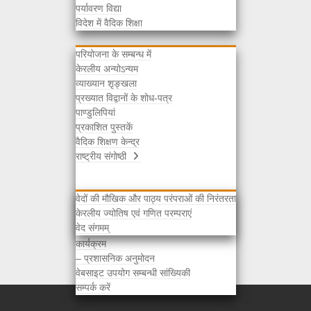
पर्यावरण विद्या
अन्य
विदेश में वैदिक शिक्षा
परियोजना के सम्बन्ध में
केरलीय अन्योऽन्यम
व्याख्यान शृङ्खला
प्रख्यात विद्वानों के शोध-पत्र
पाण्डुलिपियां
प्रकाशित पुस्तकें
वैदिक शिक्षण केन्द्र
राष्ट्रीय संगोष्ठी
वेदों की मौखिक और पाठ्य परंपराओं की निरंतरता
केरलीय ज्योतिष एवं गणित परम्पराएं
चयनित विद्वानों की सूची
वेद संगमम्
अभिस्वीकृति / प्राप्ति सूचना
कार्यक्रम
– प्रशासनिक अनुमोदन
वेबसाइट उपयोग सम्बन्धी सांख्यिकी
सम्पर्क करें