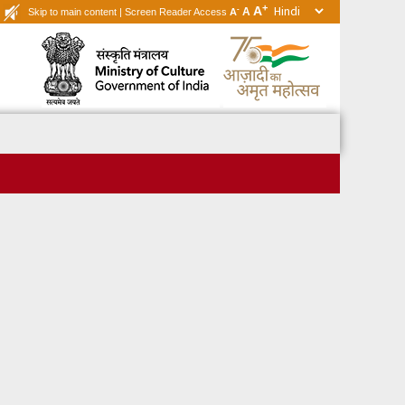
+
A
-
A
Skip to main content
|
Screen Reader Access
A