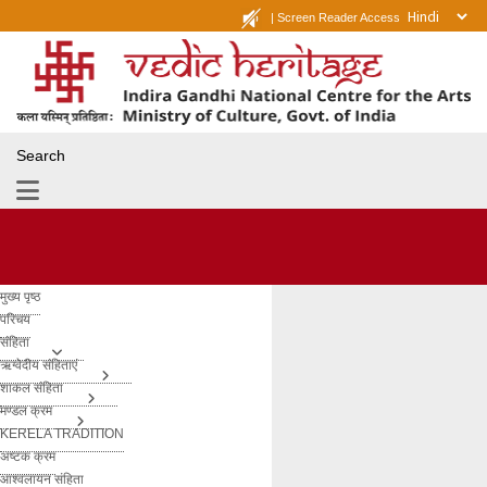
|
Screen Reader Access
Search
मुख्य पृष्ठ
परिचय
संहिता
ऋग्वेदीय संहिताएं
शाकल संहिता
मण्डल क्रम
KERELA TRADITION
अष्टक क्रम
आश्वलायन संहिता