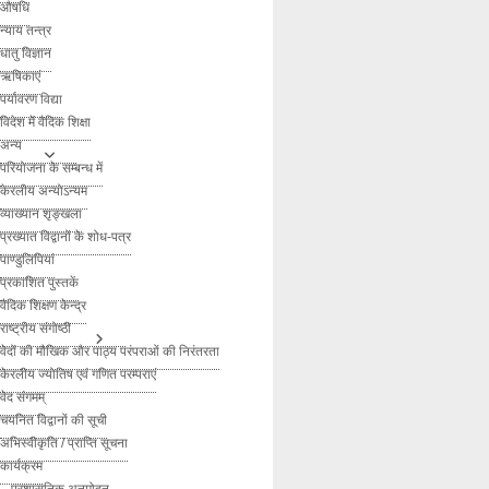
औषधि
न्याय तन्त्र
धातु विज्ञान
ऋषिकाएं
पर्यावरण विद्या
विदेश में वैदिक शिक्षा
अन्य
परियोजना के सम्बन्ध में
केरलीय अन्योऽन्यम
व्याख्यान शृङ्खला
प्रख्यात विद्वानों के शोध-पत्र
पाण्डुलिपियां
प्रकाशित पुस्तकें
वैदिक शिक्षण केन्द्र
राष्ट्रीय संगोष्ठी
वेदों की मौखिक और पाठ्य परंपराओं की निरंतरता
केरलीय ज्योतिष एवं गणित परम्पराएं
वेद संगमम्
चयनित विद्वानों की सूची
अभिस्वीकृति / प्राप्ति सूचना
कार्यक्रम
– प्रशासनिक अनुमोदन