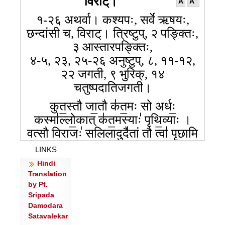
विराट्।
A
A
१-२६ अथर्वा। कश्यपः, सर्वे ऋषयः,
छन्दांसी च, विराट्। त्रिष्टुप्, २ पङ्क्तिः,
३ आस्तारपङ्क्तिः,
४-५, २३, २५-२६ अनुष्टुप्, ८, ११-१२,
२२ जगती, ९ भुरिक्, १४
चतुष्पदातिजगती।
कुत॒स्तौ जा॒तौ क॑त॒मः सो अर्धः॒
कस्मा॑ल्लो॒कात् क॑त॒मस्याः॑ पृथि॒व्याः ।
व॒त्सौ वि॒राजः॑ सलि॒लादुदै॑तां॒ तौ त्वा॑ पृछामि
कत॒रेण॑ दु॒ग्धा॥१॥
LINKS
यो अक्र॑न्दयत् सलि॒लं म॑हि॒त्वा योनिं॑ कृ॒त्वा
Hindi
त्रि॒भुजं॒ शया॑नः ।
Translation
by Pt.
व॒त्सः का॑म॒दुघो॑ वि॒राजः॒ स गुहा॑ चक्रे
Sripada
त॒न्वःऽ परा॒चैः ॥२॥
Damodara
यानि॒ त्रीणि॑ बृ॒हन्ति॑ येषां॑ चतु॒र्थं वि॑यु॒नक्ति॒
Satavalekar