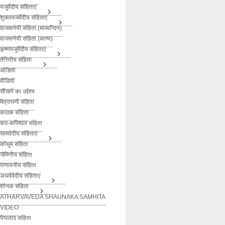
यजुर्वेदीय संहिताएं
शुक्लयजर्वेदीय संहिताएं
वाजसनेयी संहिता (माध्यन्दिन)
वाजसनेयी संहिता (काण्व)
कृष्णयजुर्वेदीय संहिताएं
तैत्तिरीय संहिता
ऑडियो
वीडियो
सीखने का उद्देश्य
मैत्रायणी संहिता
काठक संहिता
कठ-कपिष्ठल संहिता
सामवेदीय संहिताएं
कौथुम संहिता
जैमिनीय संहिता
राणायनीय संहिता
अथर्ववेदीय संहिताएं
शौनक संहिता
ATHARVAVEDA SHAUNAKA SAMHITA
VIDEO
पैप्पलाद संहिता